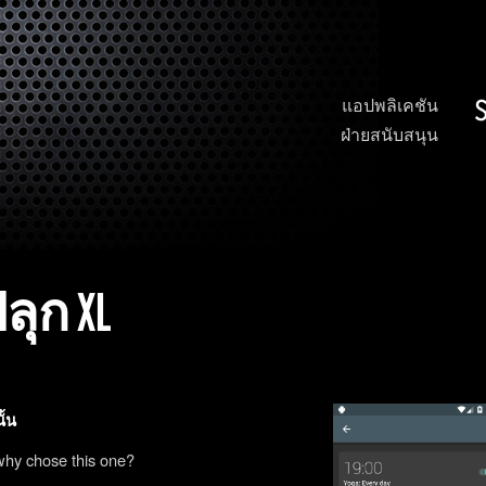
แอปพลิเคชัน
ฝ่ายสนับสนุน
ุก XL
ั้น
why chose this one?