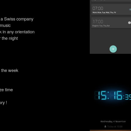
y a Swiss company
 music
k in any orientation
 the night
f the week
ze time
ory !